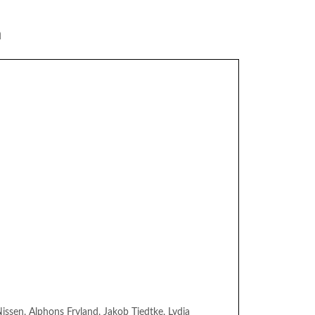
n
ssen, Alphons Fryland, Jakob Tiedtke, Lydia