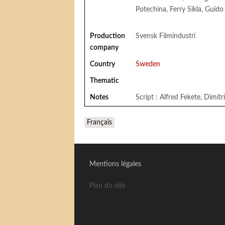
Potechina, Ferry Sikla, Guido
Production
Svensk Filmindustri
company
Country
Sweden
Thematic
Notes
Script : Alfred Fekete, Dimit
Français
Mentions légales
Plan du site