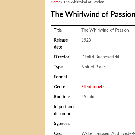
You are here
Home
» The Whirlwind of Passion
The Whirlwind of Passio
Title
The Whirlwind of Passion
Release
1923
date
Director
Dimitri Buchowetzki
Type
Noir et Blanc
Format
Genre
Silent movie
Runtime
55 min.
Importance
du cirque
Sypnosis
Cast
Walter Janssen, Aud Egede-Ni