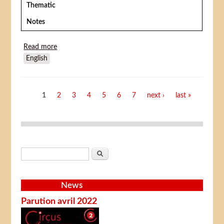
Thematic
Notes
Read more
about Kiri le clown
English
Pages
1
2
3
4
5
6
7
next ›
last »
Search form
Search
News
Parution avril 2022