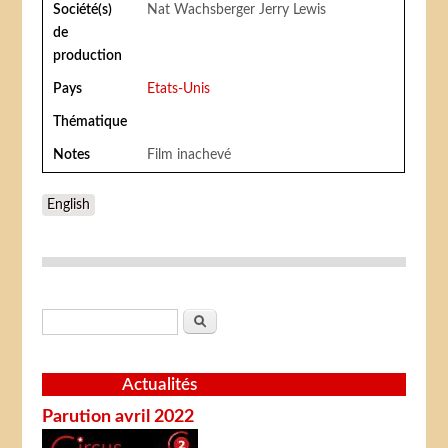
Société(s)
Nat Wachsberger Jerry Lewis
de
production
Pays
Etats-Unis
Thématique
Notes
Film inachevé
English
Formulaire de recherche
Rechercher
Actualités
Parution avril 2022