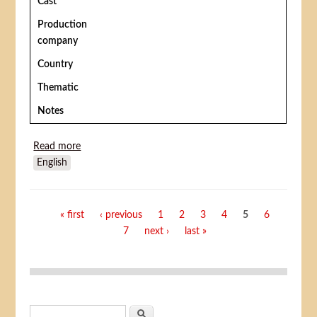
Cast
Production
company
Country
Thematic
Notes
Read more
about Lola Montès
English
Pages
« first
‹ previous
1
2
3
4
5
6
7
next ›
last »
Search form
Search