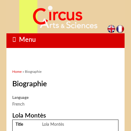
Menu
You are here
Home
» Biographie
Biographie
Language
French
Lola Montès
Title
Lola Montès