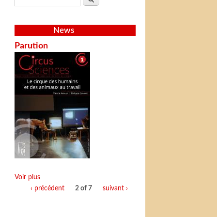
News
Parution
Voir plus
‹ précédent
2 of 7
suivant ›