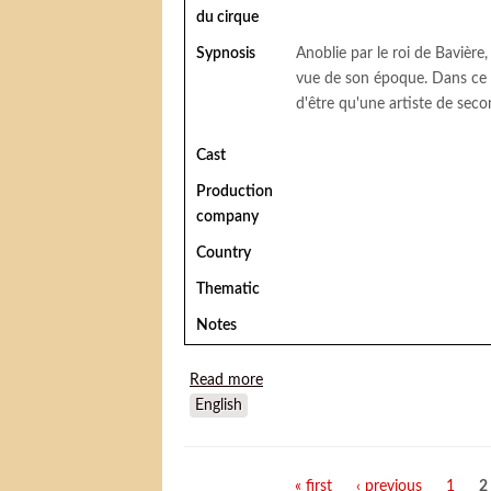
du cirque
Sypnosis
Anoblie par le roi de Bavière,
vue de son époque. Dans ce 
d'être qu'une artiste de seco
Cast
Production
company
Country
Thematic
Notes
Read more
about Lola Montès
English
Pages
« first
‹ previous
1
2