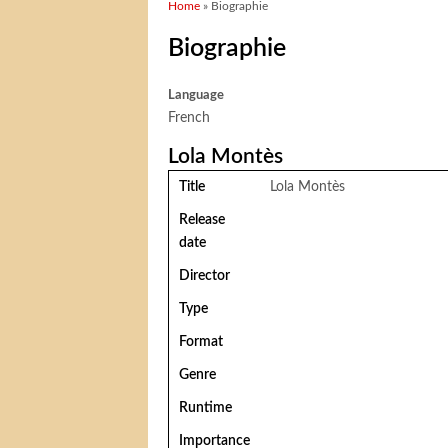
You are here
Home
» Biographie
Biographie
Language
French
Lola Montès
Title
Lola Montès
Release
date
Director
Type
Format
Genre
Runtime
Importance