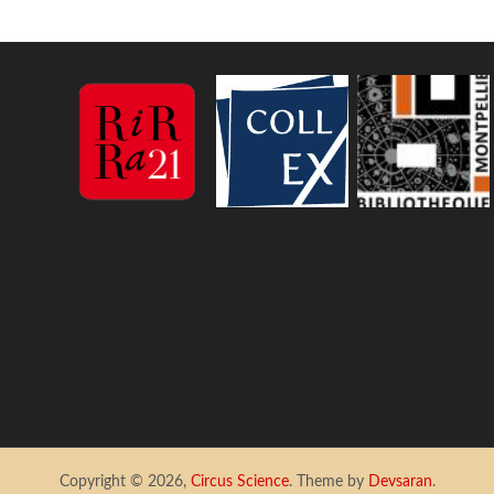
Copyright © 2026,
Circus Science
. Theme by
Devsaran
.