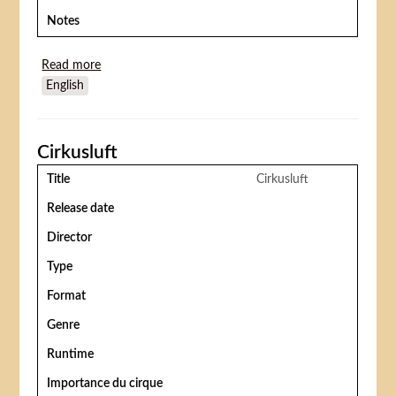
Notes
Read more
about Dödsritten under cirkuskupolen (sous la
English
coupole du cirque)
Cirkusluft
Title
Cirkusluft
Release date
Director
Type
Format
Genre
Runtime
Importance du cirque