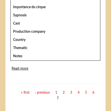
Importance du cirque
Sypnosis
Cast
Production company
Country
Thematic
Notes
Read more
about Der Zirkusprinz
Pages
« first
‹ previous
1
2
3
4
5
6
7