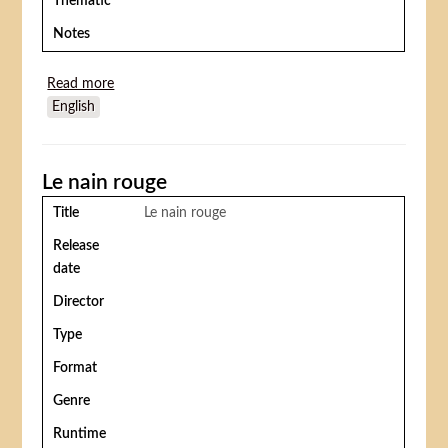
Thematic
Notes
Read more
about The first of may (Une amie pour la vie)
English
Le nain rouge
Title
Le nain rouge
Release
date
Director
Type
Format
Genre
Runtime