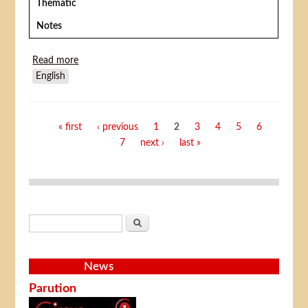
Thematic
Notes
Read more
about Kirkas Palestina (Cirque Palestine)
English
Pages
« first
‹ previous
1
2
3
4
5
6
7
next ›
last »
Search form
Search
News
Parution