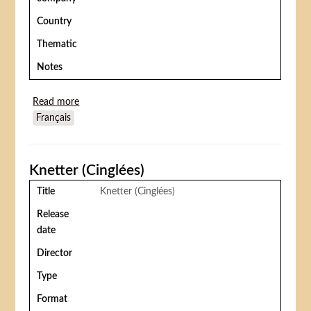
Country
Thematic
Notes
Read more
about The first of may (Une amie pour la vie)
Français
Knetter (Cinglées)
Title
Knetter (Cinglées)
Release
date
Director
Type
Format