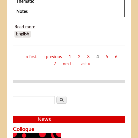
Thematic
Notes
Read more
about Kirkas Palestina (Cirque Palestine)
English
Pages
« first
‹ previous
1
2
3
4
5
6
7
next ›
last »
Search form
Search
News
Colloque