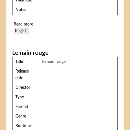
Thematic
Notes
Read more
about The first of may (Une amie pour la vie)
English
Le nain rouge
Title
Le nain rouge
Release
date
Director
Type
Format
Genre
Runtime