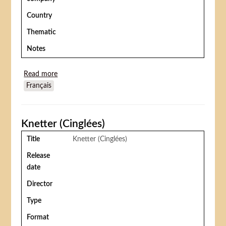
Country
Thematic
Notes
Read more
about The first of may (Une amie pour la vie)
Français
Knetter (Cinglées)
Title
Knetter (Cinglées)
Release
date
Director
Type
Format