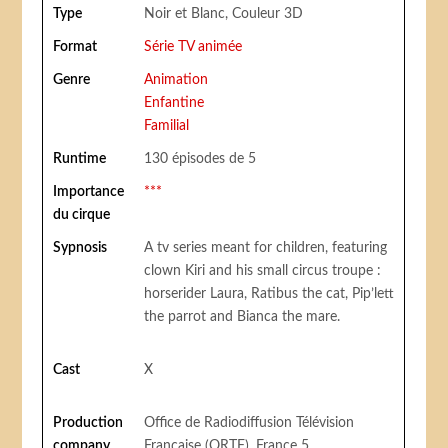
Type
Noir et Blanc, Couleur 3D
Format
Série TV animée
Genre
Animation
Enfantine
Familial
Runtime
130 épisodes de 5
Importance
***
du cirque
Sypnosis
A tv series meant for children, featuring
clown Kiri and his small circus troupe :
horserider Laura, Ratibus the cat, Pip’lett
the parrot and Bianca the mare.
Cast
X
Production
Office de Radiodiffusion Télévision
company
Française (ORTF), France 5