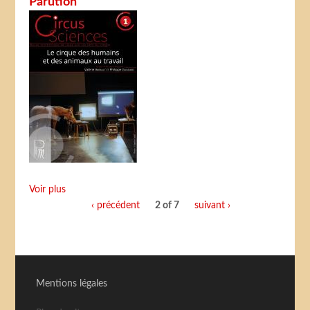
Parution
Voir plus
‹ précédent
2 of 7
suivant ›
Mentions légales